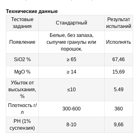
Технические данные
Тестовые
Результат
Стандартный
задания
испытаний
Белые, без запаха,
Появление
сыпучие гранулы или
Исполнять
порошок.
SiO2 %
≥ 65
67,46
MgO %
≥ 14
15,69
Убыток от
высыхания,
≤10
5.49
%
Плотность г/
300-600
360
л
PH (1%
8-10
9,66
суспензия)