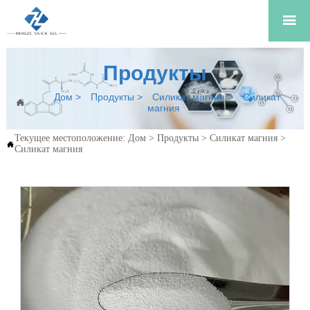

Продукты
Дом
>
Продукты
>
Силикат магния
>
Силикат

магния
Текущее местоположение:
Дом
>
Продукты
>
Силикат магния
>

Силикат магния