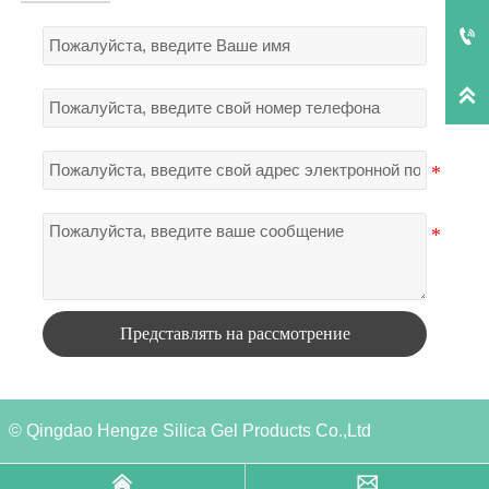


Представлять на рассмотрение
© Qingdao Hengze Silica Gel Products Co.,Ltd

