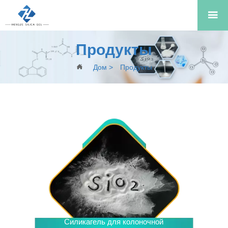

Продукты
Дом
>
Продукты

Силикагель для колоночной