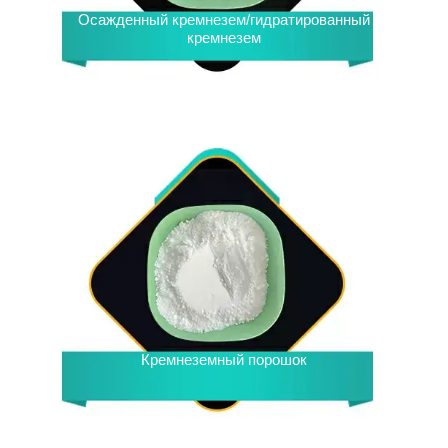
Осажденный кремнезем/гидратированный
кремнезем
Кремнеземный порошок