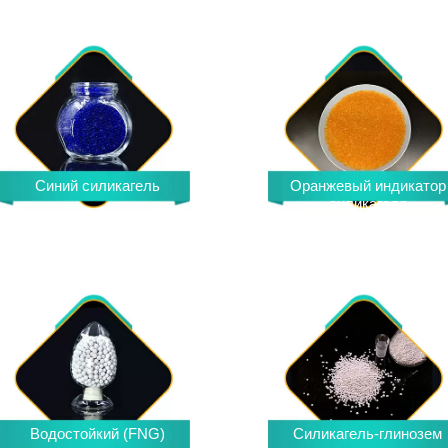
Синий силикагель
Оранжевый индикатор
силикагеля
Водостойкий (FNG)
Силикагель-глинозем