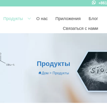

+861
Продукты
О нас
Приложения
Блог

Связаться с нами
Продукты
Дом
>
Продукты
