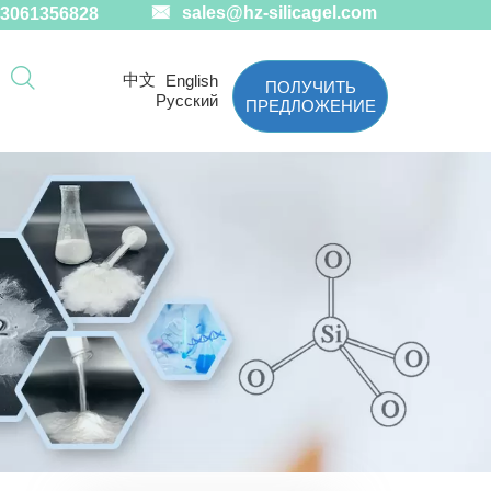

sales@hz-silicagel.com
3061356828

中文
English
ПОЛУЧИТЬ
Русский
ПРЕДЛОЖЕНИЕ