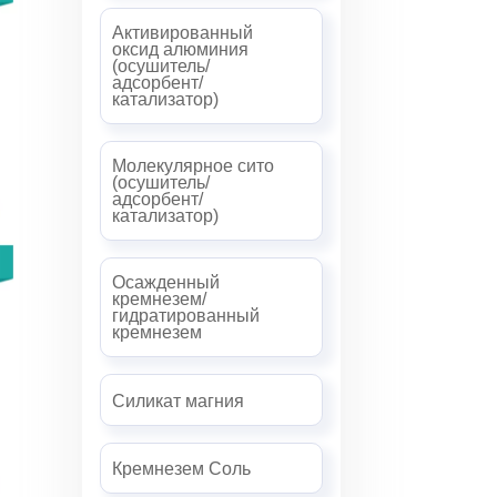
Активированный
оксид алюминия
(осушитель/
адсорбент/
катализатор)
Молекулярное сито
(осушитель/
адсорбент/
катализатор)
Осажденный
кремнезем/
гидратированный
кремнезем
Силикат магния
Кремнезем Соль