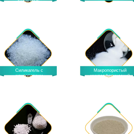
силикагель
Силикагель с
Макропористый
макропорами
микросферический
силикагель