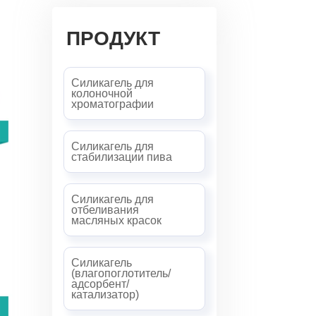
ПРОДУКТ
Силикагель для
колоночной
хроматографии
Силикагель для
стабилизации пива
Силикагель для
отбеливания
масляных красок
Силикагель
(влагопоглотитель/
адсорбент/
катализатор)