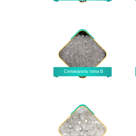
переменном давлении)
Силикагель
Силикагель типа B