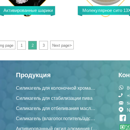
Активированные шарики
Молекулярное сито 13
оксида алюминия
>
ing page
1
2
3
Next page
Продукция
Кон

Силикагель для колоночной хроматографии
8

+
Силикагель для стабилизации пива

s
Силикагель для отбеливания масляных красок


Силикагель (влагопоглотитель/адсорбент/катализатор)
Активированный оксид алюминия (осушитель/адсорбент/катализатор)