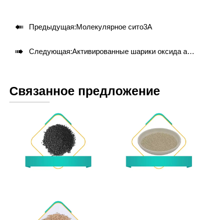

Предыдущая:
Молекулярное сито3A

Следующая:
Активированные шарики оксида алюминия
Связанное предложение
Углеродное
Молекулярное сито 13X
молекулярное сито