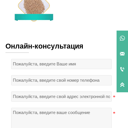
Молекулярное сито 5А

Онлайн-консультация


