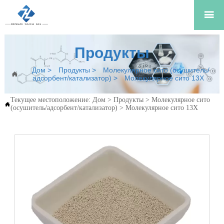

Продукты
Дом
>
Продукты
>
Молекулярное сито (осушитель/

адсорбент/катализатор)
>
Молекулярное сито 13X
Текущее местоположение:
Дом
>
Продукты
>
Молекулярное сито

(осушитель/адсорбент/катализатор)
>
Молекулярное сито 13X