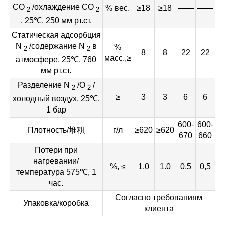
CO
/охлаждение CO
% вес.
≥18
≥18
——
——
2
2
, 25℃, 250 мм рт.ст.
Статическая адсорбция
N
/содержание N
в
%
2
2
8
8
22
22
масс.,≥
атмосфере, 25℃, 760
мм рт.ст.
Разделение N
/O
/
2
2
≥
3
3
6
6
холодный воздух, 25℃,
1 бар
600-
600-
Плотность/堆积
г/л
≥620
≥620
670
660
Потери при
нагревании/
%, ≤
1.0
1.0
0,5
0,5
температура 575℃, 1
час.
Согласно требованиям
Упаковка/коробка
клиента