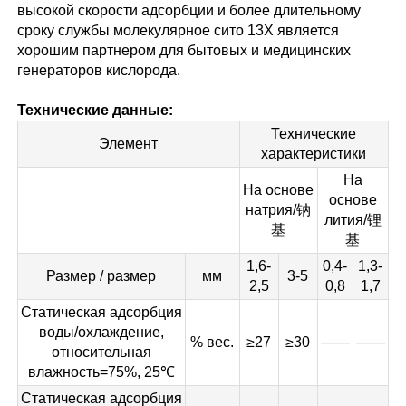
высокой скорости адсорбции и более длительному
сроку службы молекулярное сито 13X является
хорошим партнером для бытовых и медицинских
генераторов кислорода.
Технические данные:
Технические
Элемент
характеристики
На
На основе
основе
натрия/钠
лития/锂
基
基
1,6-
0,4-
1,3-
Размер / размер
мм
3-5
2,5
0,8
1,7
Статическая адсорбция
воды/охлаждение,
% вес.
≥27
≥30
——
——
относительная
влажность=75%, 25℃
Статическая адсорбция