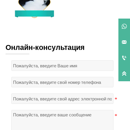
Макропористый

микросферический
силикагель

Онлайн-консультация

