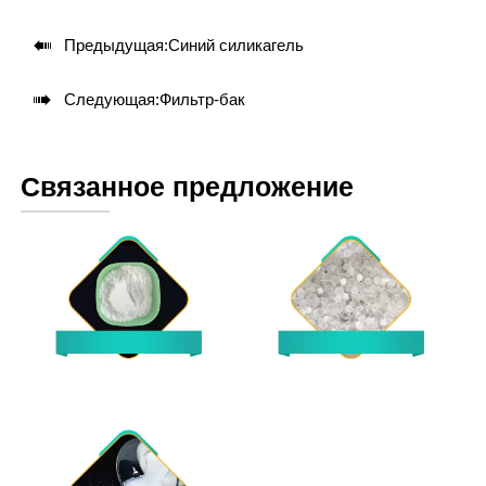

Предыдущая:
Синий силикагель

Следующая:
Фильтр-бак
Связанное предложение
Кремнеземный порошок
Гидрофобный
силикагель