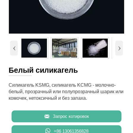
‹
›
Белый силикагель
Силикагель KSMG, силикагель KCMG - молочно-
белый, прозрачный или полупрозрачный шарик или
комочек, нетоксичный и без запаха.

Запрос котировок

+86 13061356828