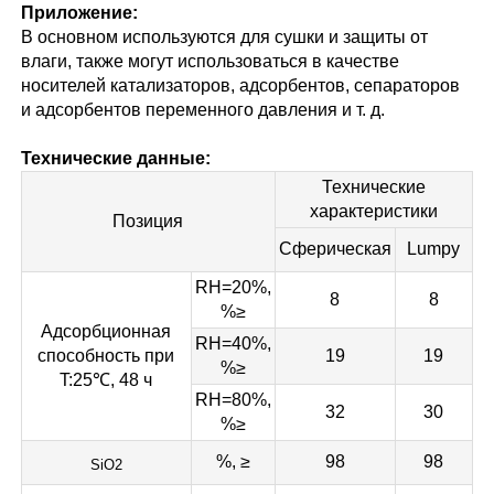
Приложение:
В основном используются для сушки и защиты от
влаги, также могут использоваться в качестве
носителей катализаторов, адсорбентов, сепараторов
и адсорбентов переменного давления и т. д.
Технические данные:
Технические
характеристики
Позиция
Сферическая
Lumpy
RH=20%,
8
8
%≥
Адсорбционная
RH=40%,
способность при
19
19
%≥
T:25℃, 48 ч
RH=80%,
32
30
%≥
%, ≥
98
98
SiO2